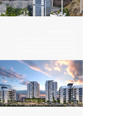
THE VALLY נהריה
164 יחידות דיור, 4 בניינים, 9 קומות, פרויקט בקנה
מידה גדול עם תכנון ופיקוח הדוקים, בנייה
קונבנציונלית מוקפדת עם דגש על איכות וגימור
גבוהים, פיתוח סביבתי מלא, כולל שטחים ירוקים
ותשתיות קהילתיות