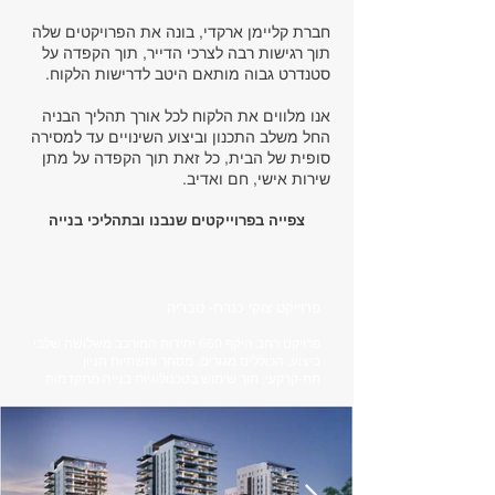
חברת קליימן ארקדי, בונה את הפרויקטים שלה
תוך רגישות רבה לצרכי הדייר, תוך הקפדה על
סטנדרט גבוה מותאם היטב לדרישות הלקוח.
אנו מלווים את הלקוח לכל אורך תהליך הבניה
החל משלב התכנון וביצוע השינויים עד למסירה
סופית של הבית, כל זאת תוך הקפדה על מתן
שירות אישי, חם ואדיב.
צפייה בפרוייקטים שנבנו ובתהליכי בנייה
פרוייקט צוקי כנרת- טבריה
פרויקט רחב היקף 660 יחידות המורכב משלושה שלבי
ביצוע, הכוללים מגורים, מסחר ותשתיות חניון
תת-קרקעי, תוך שימוש בטכנולוגיות בנייה מתקדמות