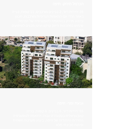
הכרמל הירוק- חיפה
38 יחידות דיור, 2 בניינים מורכבים, 11 קומות, בנייה
באזור הררי עם התאמות הנדסיות מורכבות, תכנון
וביצוע מדויק בהתאמה לטופוגרפיה של הכרמל,
שימוש בפתרונות חיזוק קרקע ועיגון מבנים לשיפועים
חדים
גבעת זמר- חיפה
55 יחידות דיור, 6 בניינים, 6 קומות, בנייה
קונבנציונלית בסטנדרט גבוה, התאמה לטופוגרפיה
ההררית הייחודית של חיפה, ביצוע מערכות תשתית
ופיתוח סביבתי מלא