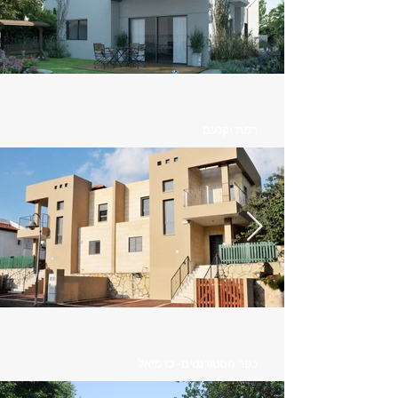
רמת יקנעם
כפר הסטודנטים- כרמיאל