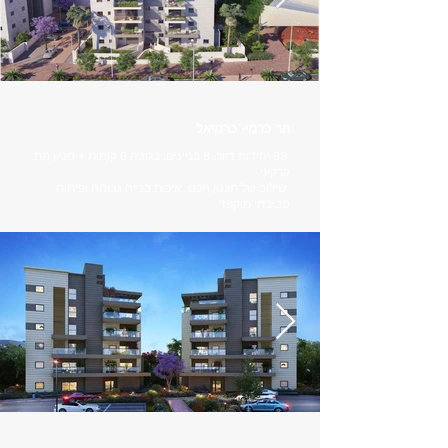
הר כרמי- כרמיאל
99 יחידות דיור, 8 בניינים, בגובה 6 קומות + חניון תת
קרקעי
שילוב של תכנון חכם, איכות בנייה גבוהה ופיתוח
סביבתי מוקפד