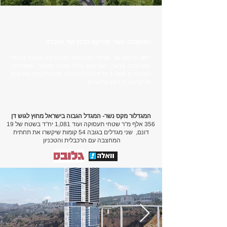
המחצבה- נשר: פרויקט הדגל של החברה
​ייזום וביצוע של מגדל המתנשא לגובה 60 קומות באתר
המחצבה בנשר. הפרויקט כולל שטחי מסחר, משרדים,
למעלה מ-1,000 יח"ד (כולל מעונות לסטודנטים) וחניונים
על-קרקעיים ותת-קרקעיים.
המגדלור מקס נשר- המגדל הגבוה בישראל מחוץ לגוש דן
356 אלף מ"ר שטחי תעסוקה ועוד 1,081 יח"ד בשטח של 19
דונם, שני מגדלים בגובה 54 קומות שיקשרו את תחתית
המחצבה עם הרכבלית והטכניון